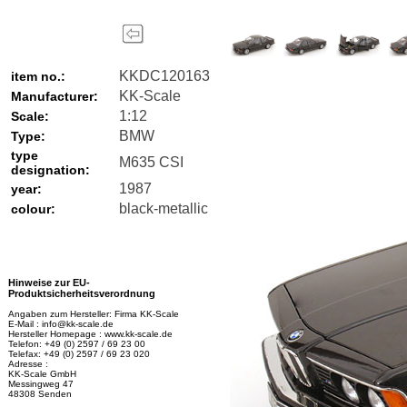
KKDC120163
item no.:
KK-Scale
Manufacturer:
1:12
Scale:
BMW
Type:
type
M635 CSI
designation:
1987
year:
black-metallic
colour:
Hinweise zur EU-
Produktsicherheitsverordnung
Angaben zum Hersteller: Firma KK-Scale
E-Mail : info@kk-scale.de
Hersteller Homepage : www.kk-scale.de
Telefon: +49 (0) 2597 / 69 23 00
Telefax: +49 (0) 2597 / 69 23 020
Adresse :
KK-Scale GmbH
Messingweg 47
48308 Senden