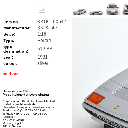
KKDC180542
item no.:
KK-Scale
Manufacturer:
1:18
Scale:
Ferrari
Type:
type
512 BBi
designation:
1981
year:
silver
colour:
sold out
Hinweise zur EU-
Produktsicherheitsverordnung
Angaben zum Hersteller: Firma KK-Scale
E-Mail : info@kk-scale.de
Hersteller Homepage : www.kk-scale.de
Telefon: +49 (0) 2597 / 69 23 00
Telefax: +49 (0) 2597 / 69 23 020
Adresse :
KK-Scale GmbH
Messingweg 47
48308 Senden