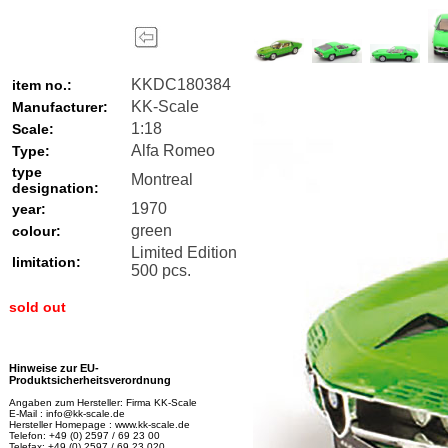
KKDC180384
item no.:
KK-Scale
Manufacturer:
1:18
Scale:
Alfa Romeo
Type:
type
Montreal
designation:
1970
year:
green
colour:
Limited Edition
limitation:
500 pcs.
sold out
Hinweise zur EU-
Produktsicherheitsverordnung
Angaben zum Hersteller: Firma KK-Scale
E-Mail : info@kk-scale.de
Hersteller Homepage : www.kk-scale.de
Telefon: +49 (0) 2597 / 69 23 00
Telefax: +49 (0) 2597 / 69 23 020