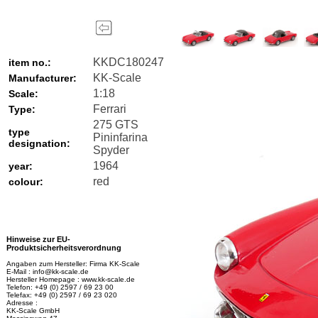
KKDC180247
item no.:
KK-Scale
Manufacturer:
1:18
Scale:
Ferrari
Type:
275 GTS
type
Pininfarina
designation:
Spyder
1964
year:
red
colour:
Hinweise zur EU-
Produktsicherheitsverordnung
Angaben zum Hersteller: Firma KK-Scale
E-Mail : info@kk-scale.de
Hersteller Homepage : www.kk-scale.de
Telefon: +49 (0) 2597 / 69 23 00
Telefax: +49 (0) 2597 / 69 23 020
Adresse :
KK-Scale GmbH