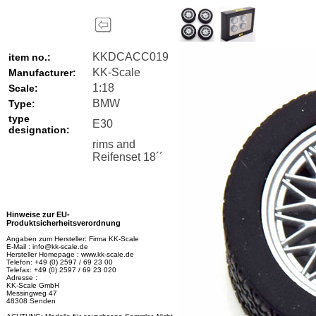
KKDCACC019
item no.:
KK-Scale
Manufacturer:
1:18
Scale:
BMW
Type:
type
E30
designation:
rims and
Reifenset 18´´
Hinweise zur EU-
Produktsicherheitsverordnung
Angaben zum Hersteller: Firma KK-Scale
E-Mail : info@kk-scale.de
Hersteller Homepage : www.kk-scale.de
Telefon: +49 (0) 2597 / 69 23 00
Telefax: +49 (0) 2597 / 69 23 020
Adresse :
KK-Scale GmbH
Messingweg 47
48308 Senden