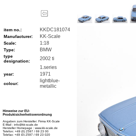
KKDC181074
item no.:
KK-Scale
Manufacturer:
1:18
Scale:
BMW
Type:
type
2002 ti
designation:
1.series
1971
year:
lightblue-
colour:
metallic
Hinweise zur EU-
Produktsicherheitsverordnung
Angaben zum Hersteller: Firma KK-Scale
E-Mail : info@kk-scale.de
Hersteller Homepage : www.kk-scale.de
Telefon: +49 (0) 2597 / 69 23 00
Telefax: +49 (0) 2597 / 69 23 020