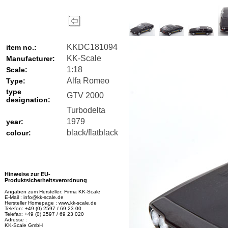
KKDC181094
item no.:
KK-Scale
Manufacturer:
1:18
Scale:
Alfa Romeo
Type:
type
GTV 2000
designation:
Turbodelta
1979
year:
black/flatblack
colour:
Hinweise zur EU-
Produktsicherheitsverordnung
Angaben zum Hersteller: Firma KK-Scale
E-Mail : info@kk-scale.de
Hersteller Homepage : www.kk-scale.de
Telefon: +49 (0) 2597 / 69 23 00
Telefax: +49 (0) 2597 / 69 23 020
Adresse :
KK-Scale GmbH