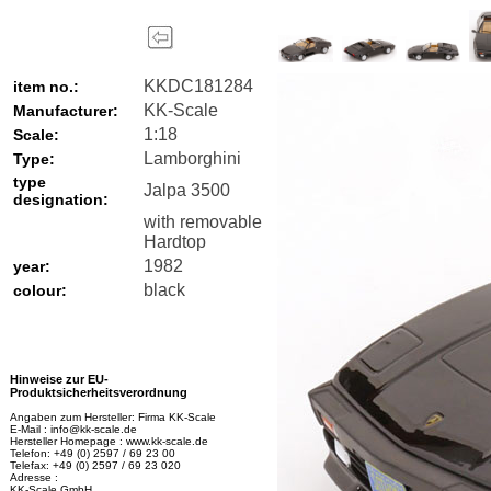
KKDC181284
item no.:
KK-Scale
Manufacturer:
1:18
Scale:
Lamborghini
Type:
type
Jalpa 3500
designation:
with removable
Hardtop
1982
year:
black
colour:
Hinweise zur EU-
Produktsicherheitsverordnung
Angaben zum Hersteller: Firma KK-Scale
E-Mail : info@kk-scale.de
Hersteller Homepage : www.kk-scale.de
Telefon: +49 (0) 2597 / 69 23 00
Telefax: +49 (0) 2597 / 69 23 020
Adresse :
KK-Scale GmbH