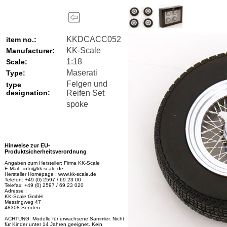
KKDCACC052
item no.:
KK-Scale
Manufacturer:
1:18
Scale:
Maserati
Type:
Felgen und
type
designation:
Reifen Set
spoke
Hinweise zur EU-
Produktsicherheitsverordnung
Angaben zum Hersteller: Firma KK-Scale
E-Mail : info@kk-scale.de
Hersteller Homepage : www.kk-scale.de
Telefon: +49 (0) 2597 / 69 23 00
Telefax: +49 (0) 2597 / 69 23 020
Adresse :
KK-Scale GmbH
Messingweg 47
48308 Senden
ACHTUNG: Modelle für erwachsene Sammler. Nicht
für Kinder unter 14 Jahren geeignet. Kein