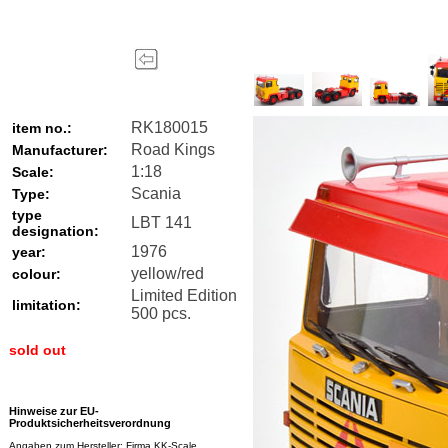
RK180015
item no.:
Road Kings
Manufacturer:
1:18
Scale:
Scania
Type:
type
LBT 141
designation:
1976
year:
yellow/red
colour:
Limited Edition
limitation:
500 pcs.
sold out
Hinweise zur EU-
Produktsicherheitsverordnung
Angaben zum Hersteller: Firma KK-Scale