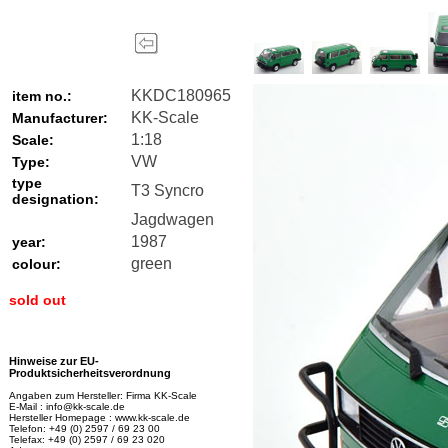
KKDC180965
item no.:
KK-Scale
Manufacturer:
1:18
Scale:
VW
Type:
type
T3 Syncro
designation:
Jagdwagen
1987
year:
green
colour:
sold out
Hinweise zur EU-
Produktsicherheitsverordnung
Angaben zum Hersteller: Firma KK-Scale
E-Mail : info@kk-scale.de
Hersteller Homepage : www.kk-scale.de
Telefon: +49 (0) 2597 / 69 23 00
Telefax: +49 (0) 2597 / 69 23 020