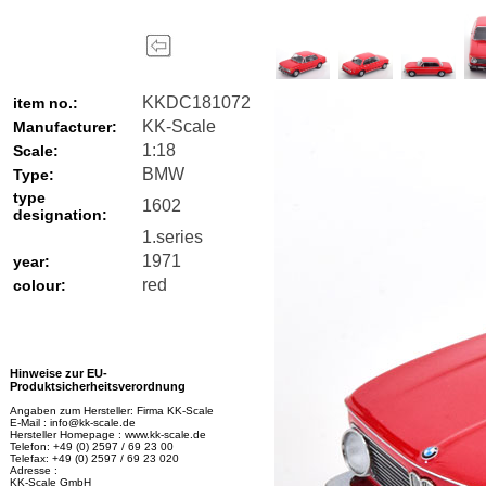
KKDC181072
item no.:
KK-Scale
Manufacturer:
1:18
Scale:
BMW
Type:
type
1602
designation:
1.series
1971
year:
red
colour:
Hinweise zur EU-
Produktsicherheitsverordnung
Angaben zum Hersteller: Firma KK-Scale
E-Mail : info@kk-scale.de
Hersteller Homepage : www.kk-scale.de
Telefon: +49 (0) 2597 / 69 23 00
Telefax: +49 (0) 2597 / 69 23 020
Adresse :
KK-Scale GmbH