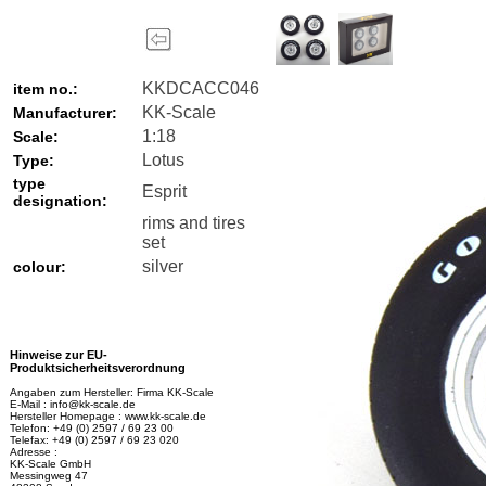
KKDCACC046
item no.:
KK-Scale
Manufacturer:
1:18
Scale:
Lotus
Type:
type
Esprit
designation:
rims and tires
set
silver
colour:
Hinweise zur EU-
Produktsicherheitsverordnung
Angaben zum Hersteller: Firma KK-Scale
E-Mail : info@kk-scale.de
Hersteller Homepage : www.kk-scale.de
Telefon: +49 (0) 2597 / 69 23 00
Telefax: +49 (0) 2597 / 69 23 020
Adresse :
KK-Scale GmbH
Messingweg 47