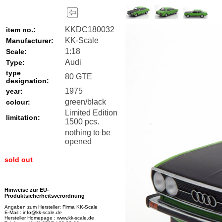
KKDC180032
item no.:
KK-Scale
Manufacturer:
1:18
Scale:
Audi
Type:
type
80 GTE
designation:
1975
year:
green/black
colour:
Limited Edition
limitation:
1500 pcs.
nothing to be
opened
sold out
Hinweise zur EU-
Produktsicherheitsverordnung
Angaben zum Hersteller: Firma KK-Scale
E-Mail : info@kk-scale.de
Hersteller Homepage : www.kk-scale.de