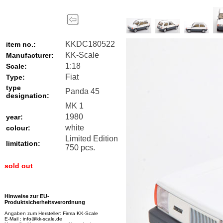
KKDC180522
item no.:
KK-Scale
Manufacturer:
1:18
Scale:
Fiat
Type:
type
Panda 45
designation:
MK 1
1980
year:
white
colour:
Limited Edition
limitation:
750 pcs.
sold out
Hinweise zur EU-
Produktsicherheitsverordnung
Angaben zum Hersteller: Firma KK-Scale
E-Mail : info@kk-scale.de