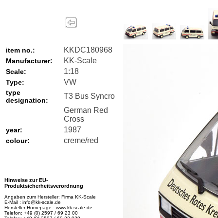
KKDC180968
item no.:
KK-Scale
Manufacturer:
1:18
Scale:
VW
Type:
type
T3 Bus Syncro
designation:
German Red
Cross
1987
year:
creme/red
colour:
Hinweise zur EU-
Produktsicherheitsverordnung
Angaben zum Hersteller: Firma KK-Scale
E-Mail : info@kk-scale.de
Hersteller Homepage : www.kk-scale.de
Telefon: +49 (0) 2597 / 69 23 00