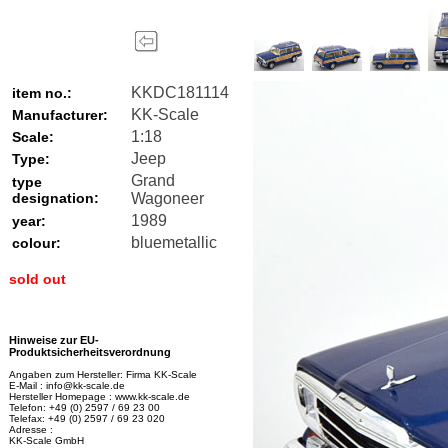
KKDC181114
item no.:
KK-Scale
Manufacturer:
1:18
Scale:
Jeep
Type:
Grand
type
designation:
Wagoneer
1989
year:
bluemetallic
colour:
sold out
Hinweise zur EU-
Produktsicherheitsverordnung
Angaben zum Hersteller: Firma KK-Scale
E-Mail : info@kk-scale.de
Hersteller Homepage : www.kk-scale.de
Telefon: +49 (0) 2597 / 69 23 00
Telefax: +49 (0) 2597 / 69 23 020
Adresse :
KK-Scale GmbH