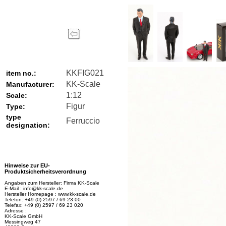
KKFIG021
item no.:
KK-Scale
Manufacturer:
1:12
Scale:
Figur
Type:
type
Ferruccio
designation:
Hinweise zur EU-
Produktsicherheitsverordnung
Angaben zum Hersteller: Firma KK-Scale
E-Mail : info@kk-scale.de
Hersteller Homepage : www.kk-scale.de
Telefon: +49 (0) 2597 / 69 23 00
Telefax: +49 (0) 2597 / 69 23 020
Adresse :
KK-Scale GmbH
Messingweg 47