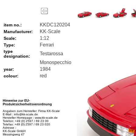
KKDC120204
item no.:
KK-Scale
Manufacturer:
1:12
Scale:
Ferrari
Type:
type
Testarossa
designation:
Monospecchio
1984
year:
red
colour:
Hinweise zur EU-
Produktsicherheitsverordnung
Angaben zum Hersteller: Firma KK-Scale
E-Mail : info@kk-scale.de
Hersteller Homepage : www.kk-scale.de
Telefon: +49 (0) 2597 / 69 23 00
Telefax: +49 (0) 2597 / 69 23 020
Adresse :
KK-Scale GmbH
Messingweg 47