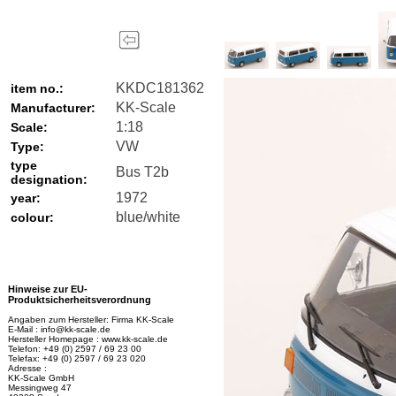
KKDC181362
item no.:
KK-Scale
Manufacturer:
1:18
Scale:
VW
Type:
type
Bus T2b
designation:
1972
year:
blue/white
colour:
Hinweise zur EU-
Produktsicherheitsverordnung
Angaben zum Hersteller: Firma KK-Scale
E-Mail : info@kk-scale.de
Hersteller Homepage : www.kk-scale.de
Telefon: +49 (0) 2597 / 69 23 00
Telefax: +49 (0) 2597 / 69 23 020
Adresse :
KK-Scale GmbH
Messingweg 47