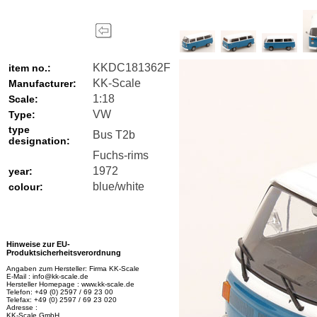
KKDC181362F
item no.:
KK-Scale
Manufacturer:
1:18
Scale:
VW
Type:
type
Bus T2b
designation:
Fuchs-rims
1972
year:
blue/white
colour:
Hinweise zur EU-
Produktsicherheitsverordnung
Angaben zum Hersteller: Firma KK-Scale
E-Mail : info@kk-scale.de
Hersteller Homepage : www.kk-scale.de
Telefon: +49 (0) 2597 / 69 23 00
Telefax: +49 (0) 2597 / 69 23 020
Adresse :
KK-Scale GmbH