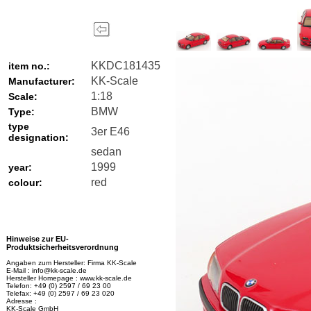
KKDC181435
item no.:
KK-Scale
Manufacturer:
1:18
Scale:
BMW
Type:
type
3er E46
designation:
sedan
1999
year:
red
colour:
Hinweise zur EU-
Produktsicherheitsverordnung
Angaben zum Hersteller: Firma KK-Scale
E-Mail : info@kk-scale.de
Hersteller Homepage : www.kk-scale.de
Telefon: +49 (0) 2597 / 69 23 00
Telefax: +49 (0) 2597 / 69 23 020
Adresse :
KK-Scale GmbH