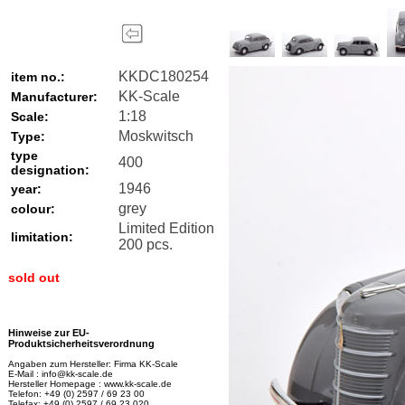
KKDC180254
item no.:
KK-Scale
Manufacturer:
1:18
Scale:
Moskwitsch
Type:
type
400
designation:
1946
year:
grey
colour:
Limited Edition
limitation:
200 pcs.
sold out
Hinweise zur EU-
Produktsicherheitsverordnung
Angaben zum Hersteller: Firma KK-Scale
E-Mail : info@kk-scale.de
Hersteller Homepage : www.kk-scale.de
Telefon: +49 (0) 2597 / 69 23 00
Telefax: +49 (0) 2597 / 69 23 020