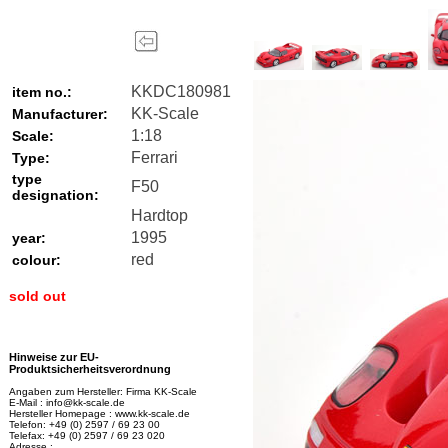
KKDC180981
item no.:
KK-Scale
Manufacturer:
1:18
Scale:
Ferrari
Type:
type
F50
designation:
Hardtop
1995
year:
red
colour:
sold out
Hinweise zur EU-
Produktsicherheitsverordnung
Angaben zum Hersteller: Firma KK-Scale
E-Mail : info@kk-scale.de
Hersteller Homepage : www.kk-scale.de
Telefon: +49 (0) 2597 / 69 23 00
Telefax: +49 (0) 2597 / 69 23 020
Adresse :