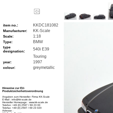
KKDC181082
item no.:
KK-Scale
Manufacturer:
1:18
Scale:
BMW
Type:
type
540i E39
designation:
Touring
1997
year:
greymetallic
colour:
Hinweise zur EU-
Produktsicherheitsverordnung
Angaben zum Hersteller: Firma KK-Scale
E-Mail : info@kk-scale.de
Hersteller Homepage : www.kk-scale.de
Telefon: +49 (0) 2597 / 69 23 00
Telefax: +49 (0) 2597 / 69 23 020
Adresse :