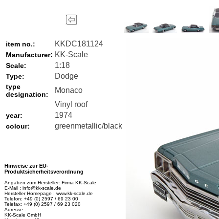
KKDC181124
item no.:
KK-Scale
Manufacturer:
1:18
Scale:
Dodge
Type:
type
Monaco
designation:
Vinyl roof
1974
year:
greenmetallic/black
colour:
Hinweise zur EU-
Produktsicherheitsverordnung
Angaben zum Hersteller: Firma KK-Scale
E-Mail : info@kk-scale.de
Hersteller Homepage : www.kk-scale.de
Telefon: +49 (0) 2597 / 69 23 00
Telefax: +49 (0) 2597 / 69 23 020
Adresse :
KK-Scale GmbH