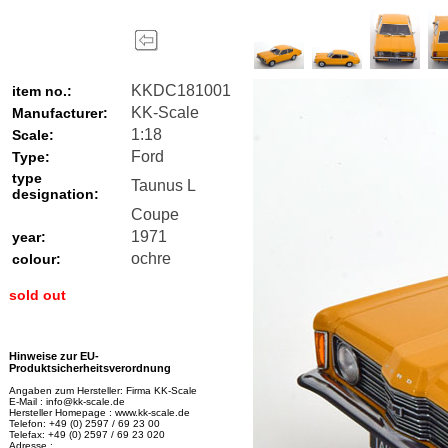
KKDC181001
item no.:
KK-Scale
Manufacturer:
1:18
Scale:
Ford
Type:
type
Taunus L
designation:
Coupe
1971
year:
ochre
colour:
sold out
Hinweise zur EU-
Produktsicherheitsverordnung
Angaben zum Hersteller: Firma KK-Scale
E-Mail : info@kk-scale.de
Hersteller Homepage : www.kk-scale.de
Telefon: +49 (0) 2597 / 69 23 00
Telefax: +49 (0) 2597 / 69 23 020
Adresse :