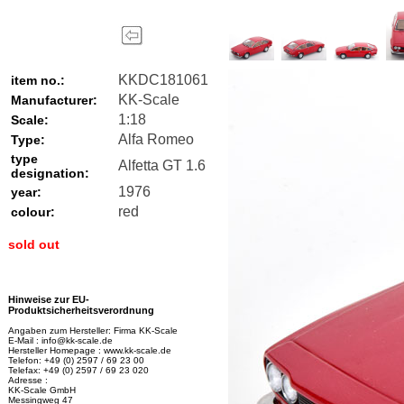
KKDC181061
item no.:
KK-Scale
Manufacturer:
1:18
Scale:
Alfa Romeo
Type:
type
Alfetta GT 1.6
designation:
1976
year:
red
colour:
sold out
Hinweise zur EU-
Produktsicherheitsverordnung
Angaben zum Hersteller: Firma KK-Scale
E-Mail : info@kk-scale.de
Hersteller Homepage : www.kk-scale.de
Telefon: +49 (0) 2597 / 69 23 00
Telefax: +49 (0) 2597 / 69 23 020
Adresse :
KK-Scale GmbH
Messingweg 47