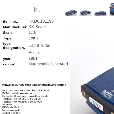
KKDC181193
item no.:
KK-Scale
Manufacturer:
1:18
Scale:
Lotus
Type:
type
Esprit Turbo
designation:
Essex
1981
year:
bluemetallic/silver/red
colour:
Hinweise zur EU-Produktsicherheitsverordnung
Angaben zum Hersteller: Firma KK-Scale
E-Mail : info@kk-scale.de
Hersteller Homepage : www.kk-scale.de
Telefon: +49 (0) 2597 / 69 23 00
Telefax: +49 (0) 2597 / 69 23 020
Adresse :
KK-Scale GmbH
Messingweg 47
48308 Senden