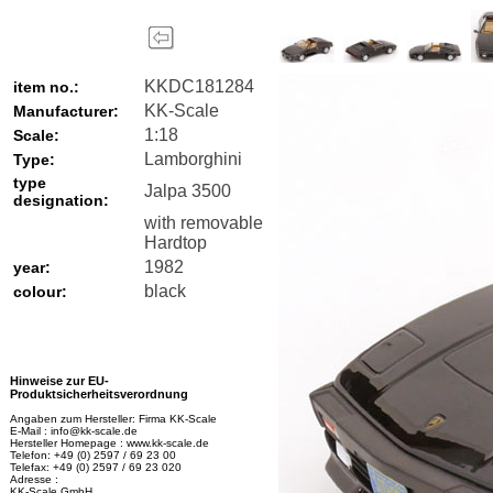
KKDC181284
item no.:
KK-Scale
Manufacturer:
1:18
Scale:
Lamborghini
Type:
type
Jalpa 3500
designation:
with removable
Hardtop
1982
year:
black
colour:
Hinweise zur EU-
Produktsicherheitsverordnung
Angaben zum Hersteller: Firma KK-Scale
E-Mail : info@kk-scale.de
Hersteller Homepage : www.kk-scale.de
Telefon: +49 (0) 2597 / 69 23 00
Telefax: +49 (0) 2597 / 69 23 020
Adresse :
KK-Scale GmbH