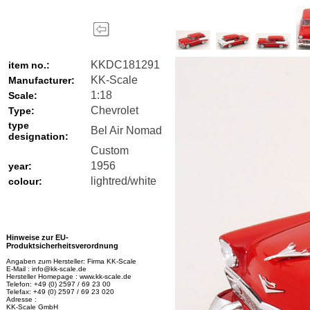
KKDC181291
item no.:
KK-Scale
Manufacturer:
1:18
Scale:
Chevrolet
Type:
type
Bel Air Nomad
designation:
Custom
1956
year:
lightred/white
colour:
Hinweise zur EU-
Produktsicherheitsverordnung
Angaben zum Hersteller: Firma KK-Scale
E-Mail : info@kk-scale.de
Hersteller Homepage : www.kk-scale.de
Telefon: +49 (0) 2597 / 69 23 00
Telefax: +49 (0) 2597 / 69 23 020
Adresse :
KK-Scale GmbH