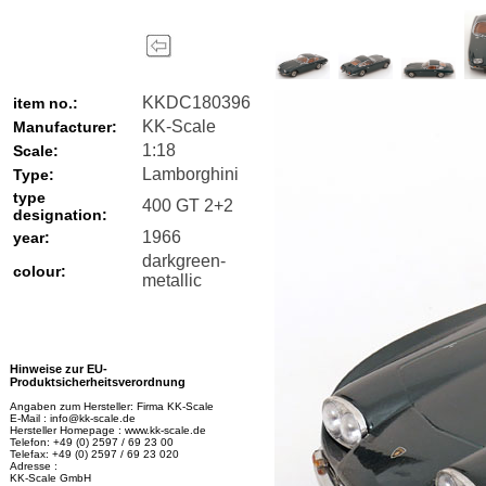
KKDC180396
item no.:
KK-Scale
Manufacturer:
1:18
Scale:
Lamborghini
Type:
type
400 GT 2+2
designation:
1966
year:
darkgreen-
colour:
metallic
Hinweise zur EU-
Produktsicherheitsverordnung
Angaben zum Hersteller: Firma KK-Scale
E-Mail : info@kk-scale.de
Hersteller Homepage : www.kk-scale.de
Telefon: +49 (0) 2597 / 69 23 00
Telefax: +49 (0) 2597 / 69 23 020
Adresse :
KK-Scale GmbH