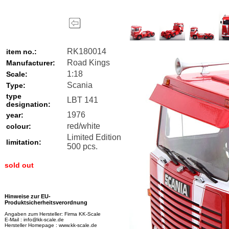
RK180014
item no.:
Road Kings
Manufacturer:
1:18
Scale:
Scania
Type:
type
LBT 141
designation:
1976
year:
red/white
colour:
Limited Edition
limitation:
500 pcs.
sold out
Hinweise zur EU-
Produktsicherheitsverordnung
Angaben zum Hersteller: Firma KK-Scale
E-Mail : info@kk-scale.de
Hersteller Homepage : www.kk-scale.de