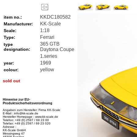
KKDC180582
item no.:
KK-Scale
Manufacturer:
1:18
Scale:
Ferrari
Type:
365 GTB
type
designation:
Daytona Coupe
1.series
1969
year:
yellow
colour:
sold out
Hinweise zur EU-
Produktsicherheitsverordnung
Angaben zum Hersteller: Firma KK-Scale
E-Mail : info@kk-scale.de
Hersteller Homepage : www.kk-scale.de
Telefon: +49 (0) 2597 / 69 23 00
Telefax: +49 (0) 2597 / 69 23 020
Adresse :
KK-Scale GmbH
Messingweg 47
48308 Senden