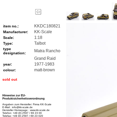
KKDC180821
item no.:
KK-Scale
Manufacturer:
1:18
Scale:
Talbot
Type:
type
Matra Rancho
designation:
Grand Raid
1977-1983
year:
matt-brown
colour:
sold out
Hinweise zur EU-
Produktsicherheitsverordnung
Angaben zum Hersteller: Firma KK-Scale
E-Mail : info@kk-scale.de
Hersteller Homepage : www.kk-scale.de
Telefon: +49 (0) 2597 / 69 23 00
Telefax: +49 (0) 2597 / 69 23 020