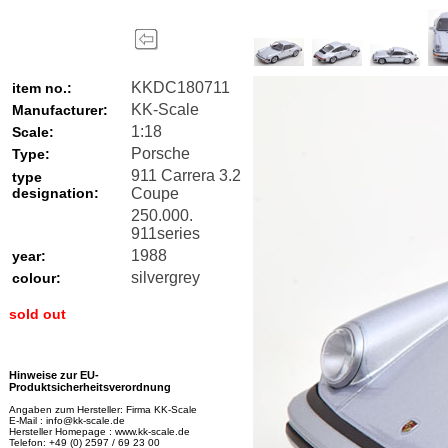
KKDC180711
item no.:
KK-Scale
Manufacturer:
1:18
Scale:
Porsche
Type:
911 Carrera 3.2
type
designation:
Coupe
250.000.
911series
1988
year:
silvergrey
colour:
sold out
Hinweise zur EU-
Produktsicherheitsverordnung
Angaben zum Hersteller: Firma KK-Scale
E-Mail : info@kk-scale.de
Hersteller Homepage : www.kk-scale.de
Telefon: +49 (0) 2597 / 69 23 00