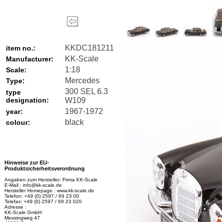
KKDC181211
item no.:
KK-Scale
Manufacturer:
1:18
Scale:
Mercedes
Type:
300 SEL 6.3
type
designation:
W109
1967-1972
year:
black
colour:
Hinweise zur EU-
Produktsicherheitsverordnung
Angaben zum Hersteller: Firma KK-Scale
E-Mail : info@kk-scale.de
Hersteller Homepage : www.kk-scale.de
Telefon: +49 (0) 2597 / 69 23 00
Telefax: +49 (0) 2597 / 69 23 020
Adresse :
KK-Scale GmbH
Messingweg 47