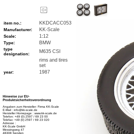
KKDCACC053
item no.:
KK-Scale
Manufacturer:
1:12
Scale:
BMW
Type:
type
M635 CSI
designation:
rims and tires
set
1987
year:
Hinweise zur EU-
Produktsicherheitsverordnung
Angaben zum Hersteller: Firma KK-Scale
E-Mail : info@kk-scale.de
Hersteller Homepage : www.kk-scale.de
Telefon: +49 (0) 2597 / 69 23 00
Telefax: +49 (0) 2597 / 69 23 020
Adresse :
KK-Scale GmbH
Messingweg 47
48308 Senden