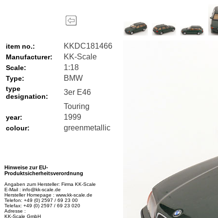
KKDC181466
item no.:
KK-Scale
Manufacturer:
1:18
Scale:
BMW
Type:
type
3er E46
designation:
Touring
1999
year:
greenmetallic
colour:
Hinweise zur EU-
Produktsicherheitsverordnung
Angaben zum Hersteller: Firma KK-Scale
E-Mail : info@kk-scale.de
Hersteller Homepage : www.kk-scale.de
Telefon: +49 (0) 2597 / 69 23 00
Telefax: +49 (0) 2597 / 69 23 020
Adresse :
KK-Scale GmbH