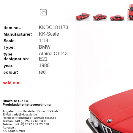
KKDC181173
item no.:
KK-Scale
Manufacturer:
1:18
Scale:
BMW
Type:
Alpina C1 2.3
type
designation:
E21
1980
year:
red
colour:
sold out
Hinweise zur EU-
Produktsicherheitsverordnung
Angaben zum Hersteller: Firma KK-Scale
E-Mail : info@kk-scale.de
Hersteller Homepage : www.kk-scale.de
Telefon: +49 (0) 2597 / 69 23 00
Telefax: +49 (0) 2597 / 69 23 020
Adresse :
KK-Scale GmbH