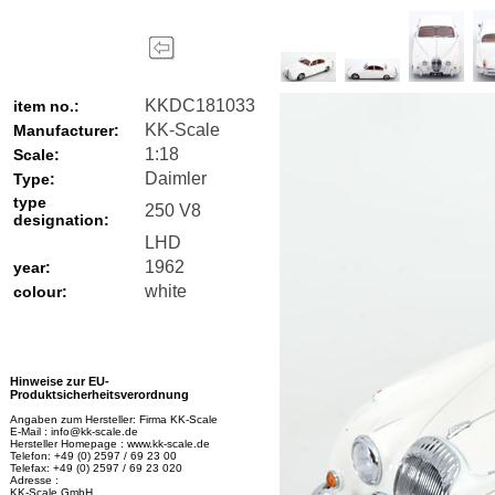
KKDC181033
item no.:
KK-Scale
Manufacturer:
1:18
Scale:
Daimler
Type:
type
250 V8
designation:
LHD
1962
year:
white
colour:
Hinweise zur EU-
Produktsicherheitsverordnung
Angaben zum Hersteller: Firma KK-Scale
E-Mail : info@kk-scale.de
Hersteller Homepage : www.kk-scale.de
Telefon: +49 (0) 2597 / 69 23 00
Telefax: +49 (0) 2597 / 69 23 020
Adresse :
KK-Scale GmbH