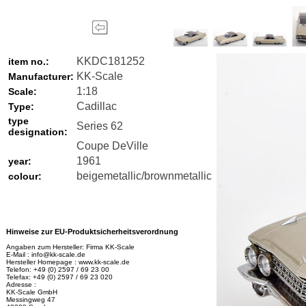
KKDC181252
item no.:
KK-Scale
Manufacturer:
1:18
Scale:
Cadillac
Type:
type
Series 62
designation:
Coupe DeVille
1961
year:
beigemetallic/brownmetallic
colour:
Hinweise zur EU-Produktsicherheitsverordnung
Angaben zum Hersteller: Firma KK-Scale
E-Mail : info@kk-scale.de
Hersteller Homepage : www.kk-scale.de
Telefon: +49 (0) 2597 / 69 23 00
Telefax: +49 (0) 2597 / 69 23 020
Adresse :
KK-Scale GmbH
Messingweg 47