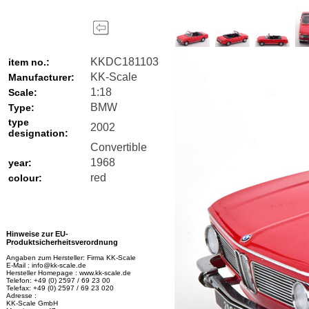
KKDC181103
item no.:
KK-Scale
Manufacturer:
1:18
Scale:
BMW
Type:
type
2002
designation:
Convertible
1968
year:
red
colour:
Hinweise zur EU-
Produktsicherheitsverordnung
Angaben zum Hersteller: Firma KK-Scale
E-Mail : info@kk-scale.de
Hersteller Homepage : www.kk-scale.de
Telefon: +49 (0) 2597 / 69 23 00
Telefax: +49 (0) 2597 / 69 23 020
Adresse :
KK-Scale GmbH