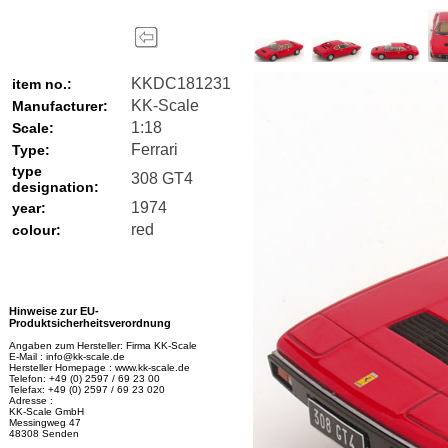
KKDC181231
item no.:
KK-Scale
Manufacturer:
1:18
Scale:
Ferrari
Type:
type
308 GT4
designation:
1974
year:
red
colour:
Hinweise zur EU-
Produktsicherheitsverordnung
Angaben zum Hersteller: Firma KK-Scale
E-Mail : info@kk-scale.de
Hersteller Homepage : www.kk-scale.de
Telefon: +49 (0) 2597 / 69 23 00
Telefax: +49 (0) 2597 / 69 23 020
Adresse :
KK-Scale GmbH
Messingweg 47
48308 Senden