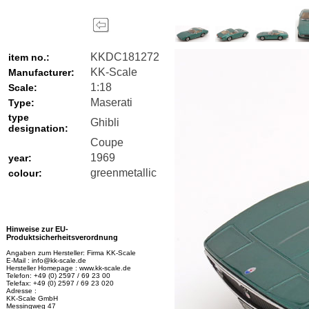
KKDC181272
item no.:
KK-Scale
Manufacturer:
1:18
Scale:
Maserati
Type:
type
Ghibli
designation:
Coupe
1969
year:
greenmetallic
colour:
Hinweise zur EU-
Produktsicherheitsverordnung
Angaben zum Hersteller: Firma KK-Scale
E-Mail : info@kk-scale.de
Hersteller Homepage : www.kk-scale.de
Telefon: +49 (0) 2597 / 69 23 00
Telefax: +49 (0) 2597 / 69 23 020
Adresse :
KK-Scale GmbH
Messingweg 47