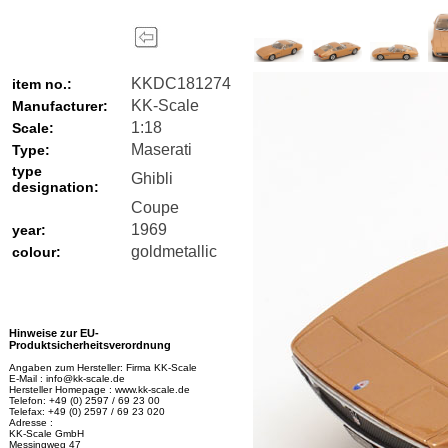
KKDC181274
item no.:
KK-Scale
Manufacturer:
1:18
Scale:
Maserati
Type:
type
Ghibli
designation:
Coupe
1969
year:
goldmetallic
colour:
Hinweise zur EU-
Produktsicherheitsverordnung
Angaben zum Hersteller: Firma KK-Scale
E-Mail : info@kk-scale.de
Hersteller Homepage : www.kk-scale.de
Telefon: +49 (0) 2597 / 69 23 00
Telefax: +49 (0) 2597 / 69 23 020
Adresse :
KK-Scale GmbH
Messingweg 47