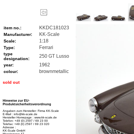
KKDC181023
item no.:
KK-Scale
Manufacturer:
1:18
Scale:
Ferrari
Type:
type
250 GT Lusso
designation:
1962
year:
brownmetallic
colour:
sold out
Hinweise zur EU-
Produktsicherheitsverordnung
Angaben zum Hersteller: Firma KK-Scale
E-Mail : info@kk-scale.de
Hersteller Homepage : www.kk-scale.de
Telefon: +49 (0) 2597 / 69 23 00
Telefax: +49 (0) 2597 / 69 23 020
Adresse :
KK-Scale GmbH
Messingweg 47