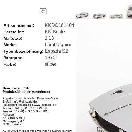
KKDC181404
Artikelnummer:
KK-Scale
Hersteller:
1:18
Maßstab:
Lamborghini
Marke:
Espada S2
Typenbezeichnung:
1970
Jahrgang:
silber
Farbe:
Hinweise zur EU-
Produktsicherheitsverordnung
Angaben zum Hersteller: Firma KK-Scale
E-Mail : info@kk-scale.de
Hersteller Homepage : www.kk-scale.de
Telefon: +49 (0) 2597 / 69 23 00
Telefax: +49 (0) 2597 / 69 23 020
Adresse :
KK-Scale GmbH
Messingweg 47
48308 Senden
ACHTUNG: Modelle für erwachsene Sammler. Nicht