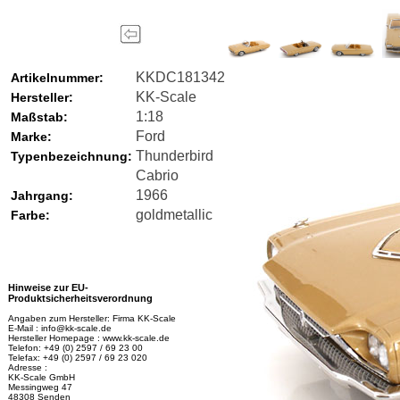
KKDC181342
Artikelnummer:
KK-Scale
Hersteller:
1:18
Maßstab:
Ford
Marke:
Thunderbird
Typenbezeichnung:
Cabrio
1966
Jahrgang:
goldmetallic
Farbe:
Hinweise zur EU-
Produktsicherheitsverordnung
Angaben zum Hersteller: Firma KK-Scale
E-Mail : info@kk-scale.de
Hersteller Homepage : www.kk-scale.de
Telefon: +49 (0) 2597 / 69 23 00
Telefax: +49 (0) 2597 / 69 23 020
Adresse :
KK-Scale GmbH
Messingweg 47
48308 Senden