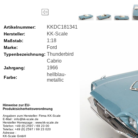
KKDC181341
Artikelnummer:
KK-Scale
Hersteller:
1:18
Maßstab:
Ford
Marke:
Thunderbird
Typenbezeichnung:
Cabrio
1966
Jahrgang:
hellblau-
Farbe:
metallic
Hinweise zur EU-
Produktsicherheitsverordnung
Angaben zum Hersteller: Firma KK-Scale
E-Mail : info@kk-scale.de
Hersteller Homepage : www.kk-scale.de
Telefon: +49 (0) 2597 / 69 23 00
Telefax: +49 (0) 2597 / 69 23 020
Adresse :
KK-Scale GmbH